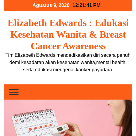
Skip
Agustus 9, 2026
12:21:41 PM
to
content
Elizabeth Edwards : Edukasi
Kesehatan Wanita & Breast
Cancer Awareness
Tim Elizabeth Edwards mendedikasikan diri secara penuh
demi kesadaran akan kesehatan wanita,mental health,
serta edukasi mengenai kanker payudara.