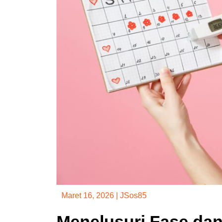
Maret 16, 2026
|
JSos85
Menelusuri Fase da