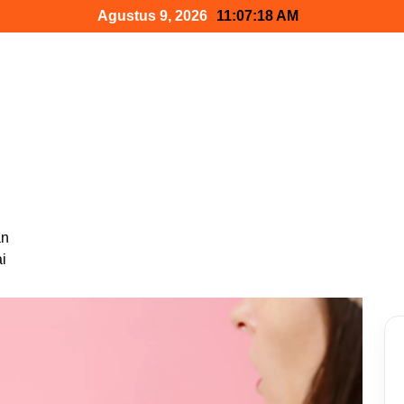
Agustus 9, 2026
11:07:19 AM
:
an
i