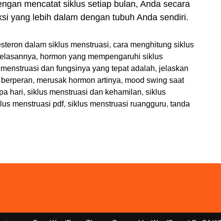
Dengan mencatat siklus setiap bulan, Anda secara
i yang lebih dalam dengan tubuh Anda sendiri.
teron dalam siklus menstruasi
,
cara menghitung siklus
jelasannya
,
hormon yang mempengaruhi siklus
 menstruasi dan fungsinya yang tepat adalah
,
jelaskan
 berperan
,
merusak hormon artinya
,
mood swing saat
pa hari
,
siklus menstruasi dan kehamilan
,
siklus
klus menstruasi pdf
,
siklus menstruasi ruangguru
,
tanda