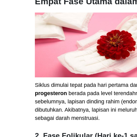
Empat Fase Utama dalam
Siklus dimulai tepat pada hari pertama dar
progesteron
berada pada level terendah
sebelumnya, lapisan dinding rahim (endo
dibutuhkan. Akibatnya, lapisan ini meluruh
sebagai darah menstruasi.
2. Fase Folikular (Hari ke-1 