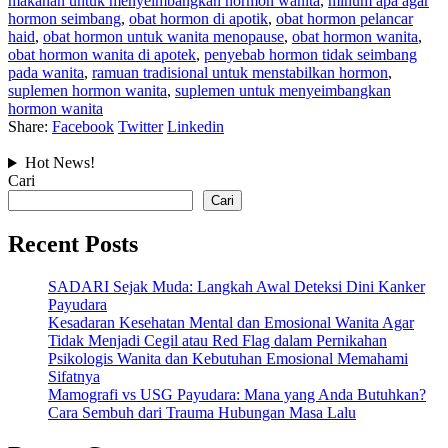
makanan untuk menyeimbangkan hormon wanita
,
minum apa agar
hormon seimbang
,
obat hormon di apotik
,
obat hormon pelancar
haid
,
obat hormon untuk wanita menopause
,
obat hormon wanita
,
obat hormon wanita di apotek
,
penyebab hormon tidak seimbang
pada wanita
,
ramuan tradisional untuk menstabilkan hormon
,
suplemen hormon wanita
,
suplemen untuk menyeimbangkan
hormon wanita
Share:
Facebook
Twitter
Linkedin
Hot News!
Cari
Cari
Recent Posts
SADARI Sejak Muda: Langkah Awal Deteksi Dini Kanker
Payudara
Kesadaran Kesehatan Mental dan Emosional Wanita Agar
Tidak Menjadi Cegil atau Red Flag dalam Pernikahan
Psikologis Wanita dan Kebutuhan Emosional Memahami
Sifatnya
Mamografi vs USG Payudara: Mana yang Anda Butuhkan?
Cara Sembuh dari Trauma Hubungan Masa Lalu