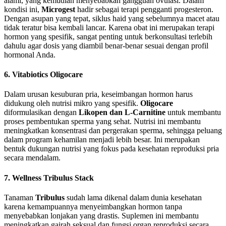
alami, yang kemudian menyebabkan gangguan ovulasi. Dalam
kondisi ini,
Microgest
hadir sebagai terapi pengganti progesteron.
Dengan asupan yang tepat, siklus haid yang sebelumnya macet atau
tidak teratur bisa kembali lancar. Karena obat ini merupakan terapi
hormon yang spesifik, sangat penting untuk berkonsultasi terlebih
dahulu agar dosis yang diambil benar-benar sesuai dengan profil
hormonal Anda.
6. Vitabiotics Oligocare
Dalam urusan kesuburan pria, keseimbangan hormon harus
didukung oleh nutrisi mikro yang spesifik.
Oligocare
diformulasikan dengan
Likopen dan L-Carnitine
untuk membantu
proses pembentukan sperma yang sehat. Nutrisi ini membantu
meningkatkan konsentrasi dan pergerakan sperma, sehingga peluang
dalam program kehamilan menjadi lebih besar. Ini merupakan
bentuk dukungan nutrisi yang fokus pada kesehatan reproduksi pria
secara mendalam.
7. Wellness Tribulus Stack
Tanaman
Tribulus
sudah lama dikenal dalam dunia kesehatan
karena kemampuannya menyeimbangkan hormon tanpa
menyebabkan lonjakan yang drastis. Suplemen ini membantu
meningkatkan gairah seksual dan fungsi organ reproduksi secara