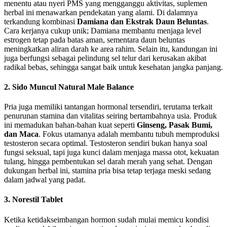
menentu atau nyeri PMS yang mengganggu aktivitas, suplemen
herbal ini menawarkan pendekatan yang alami. Di dalamnya
terkandung kombinasi
Damiana dan Ekstrak Daun Beluntas
.
Cara kerjanya cukup unik; Damiana membantu menjaga level
estrogen tetap pada batas aman, sementara daun beluntas
meningkatkan aliran darah ke area rahim. Selain itu, kandungan ini
juga berfungsi sebagai pelindung sel telur dari kerusakan akibat
radikal bebas, sehingga sangat baik untuk kesehatan jangka panjang.
2. Sido Muncul Natural Male Balance
Pria juga memiliki tantangan hormonal tersendiri, terutama terkait
penurunan stamina dan vitalitas seiring bertambahnya usia. Produk
ini memadukan bahan-bahan kuat seperti
Ginseng, Pasak Bumi,
dan Maca
. Fokus utamanya adalah membantu tubuh memproduksi
testosteron secara optimal. Testosteron sendiri bukan hanya soal
fungsi seksual, tapi juga kunci dalam menjaga massa otot, kekuatan
tulang, hingga pembentukan sel darah merah yang sehat. Dengan
dukungan herbal ini, stamina pria bisa tetap terjaga meski sedang
dalam jadwal yang padat.
3. Norestil Tablet
Ketika ketidakseimbangan hormon sudah mulai memicu kondisi