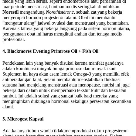
medis yang lebih serius, seperti endometriosis atau perdarahan di
luar periode menstruasi, bantuan medis seringkali dibutuhkan.
Norestil
mengandung
Norethisterone
, sebuah zat yang bekerja
menyerupai hormon progesteron alami. Obat ini membantu
“mengatur ulang” jadwal ovulasi dan menstruasi yang berantakan.
Karena sifatnya yang bekerja langsung pada sistem hormon utama,
penggunaan obat ini harus mengikuti arahan dari tenaga medis
profesional.
4. Blackmores Evening Primrose Oil + Fish Oil
Pendekatan lain yang banyak disukai karena manfaat gandanya
adalah kombinasi minyak bunga primrose dan minyak ikan.
Suplemen ini kaya akan asam lemak Omega-3 yang memiliki efek
antiperadangan kuat. Selain membantu menstabilkan fluktuasi
suasana hati menjelang menstruasi atau menopause, nutrisi ini juga
bekerja dari dalam untuk memperbaiki tekstur kulit dan kekuatan
rambut. Ini adalah solusi yang sangat baik bagi mereka yang
menginginkan dukungan hormonal sekaligus perawatan kecantikan
alami.
5. Microgest Kapsul
Ada kalanya tubuh wanita tidak memproduksi cukup progesteron