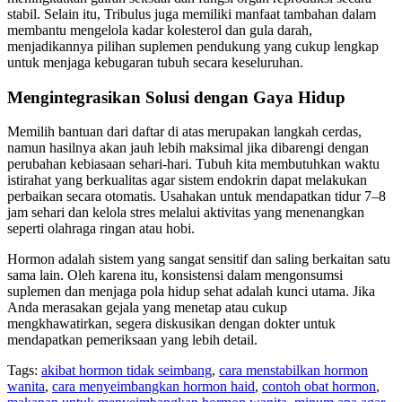
stabil. Selain itu, Tribulus juga memiliki manfaat tambahan dalam
membantu mengelola kadar kolesterol dan gula darah,
menjadikannya pilihan suplemen pendukung yang cukup lengkap
untuk menjaga kebugaran tubuh secara keseluruhan.
Mengintegrasikan Solusi dengan Gaya Hidup
Memilih bantuan dari daftar di atas merupakan langkah cerdas,
namun hasilnya akan jauh lebih maksimal jika dibarengi dengan
perubahan kebiasaan sehari-hari. Tubuh kita membutuhkan waktu
istirahat yang berkualitas agar sistem endokrin dapat melakukan
perbaikan secara otomatis. Usahakan untuk mendapatkan tidur 7–8
jam sehari dan kelola stres melalui aktivitas yang menenangkan
seperti olahraga ringan atau hobi.
Hormon adalah sistem yang sangat sensitif dan saling berkaitan satu
sama lain. Oleh karena itu, konsistensi dalam mengonsumsi
suplemen dan menjaga pola hidup sehat adalah kunci utama. Jika
Anda merasakan gejala yang menetap atau cukup
mengkhawatirkan, segera diskusikan dengan dokter untuk
mendapatkan pemeriksaan yang lebih detail.
Tags:
akibat hormon tidak seimbang
,
cara menstabilkan hormon
wanita
,
cara menyeimbangkan hormon haid
,
contoh obat hormon
,