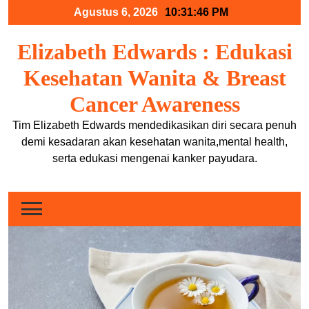
Skip
Agustus 6, 2026
10:31:46 PM
to
content
Elizabeth Edwards : Edukasi
Kesehatan Wanita & Breast
Cancer Awareness
Tim Elizabeth Edwards mendedikasikan diri secara penuh
demi kesadaran akan kesehatan wanita,mental health,
serta edukasi mengenai kanker payudara.