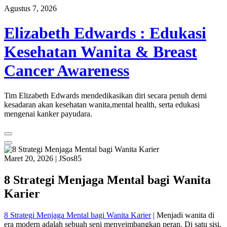
Skip
Agustus 7, 2026
to
content
Elizabeth Edwards : Edukasi
Kesehatan Wanita & Breast
Cancer Awareness
Tim Elizabeth Edwards mendedikasikan diri secara penuh demi
kesadaran akan kesehatan wanita,mental health, serta edukasi
mengenai kanker payudara.
Maret 20, 2026
|
JSos85
8 Strategi Menjaga Mental bagi Wanita
Karier
8 Strategi Menjaga Mental bagi Wanita Karier
| Menjadi wanita di
era modern adalah sebuah seni menyeimbangkan peran. Di satu sisi,