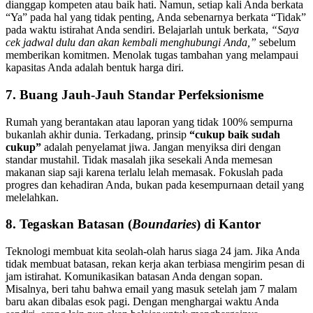
dianggap kompeten atau baik hati. Namun, setiap kali Anda berkata
“Ya” pada hal yang tidak penting, Anda sebenarnya berkata “Tidak”
pada waktu istirahat Anda sendiri. Belajarlah untuk berkata,
“Saya
cek jadwal dulu dan akan kembali menghubungi Anda,”
sebelum
memberikan komitmen. Menolak tugas tambahan yang melampaui
kapasitas Anda adalah bentuk harga diri.
7. Buang Jauh-Jauh Standar Perfeksionisme
Rumah yang berantakan atau laporan yang tidak 100% sempurna
bukanlah akhir dunia. Terkadang, prinsip
“cukup baik sudah
cukup”
adalah penyelamat jiwa. Jangan menyiksa diri dengan
standar mustahil. Tidak masalah jika sesekali Anda memesan
makanan siap saji karena terlalu lelah memasak. Fokuslah pada
progres dan kehadiran Anda, bukan pada kesempurnaan detail yang
melelahkan.
8. Tegaskan Batasan (
Boundaries
) di Kantor
Teknologi membuat kita seolah-olah harus siaga 24 jam. Jika Anda
tidak membuat batasan, rekan kerja akan terbiasa mengirim pesan di
jam istirahat. Komunikasikan batasan Anda dengan sopan.
Misalnya, beri tahu bahwa email yang masuk setelah jam 7 malam
baru akan dibalas esok pagi. Dengan menghargai waktu Anda