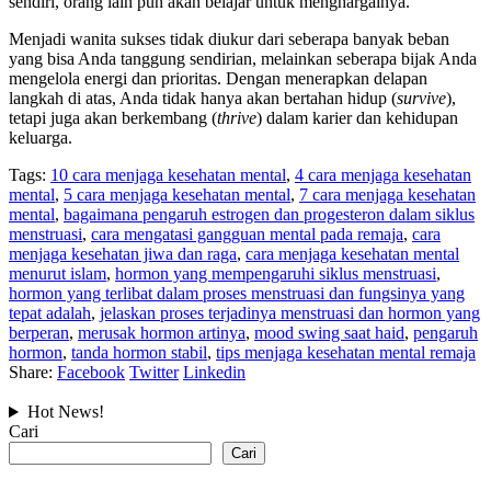
sendiri, orang lain pun akan belajar untuk menghargainya.
Menjadi wanita sukses tidak diukur dari seberapa banyak beban
yang bisa Anda tanggung sendirian, melainkan seberapa bijak Anda
mengelola energi dan prioritas. Dengan menerapkan delapan
langkah di atas, Anda tidak hanya akan bertahan hidup (
survive
),
tetapi juga akan berkembang (
thrive
) dalam karier dan kehidupan
keluarga.
Tags:
10 cara menjaga kesehatan mental
,
4 cara menjaga kesehatan
mental
,
5 cara menjaga kesehatan mental
,
7 cara menjaga kesehatan
mental
,
bagaimana pengaruh estrogen dan progesteron dalam siklus
menstruasi
,
cara mengatasi gangguan mental pada remaja
,
cara
menjaga kesehatan jiwa dan raga
,
cara menjaga kesehatan mental
menurut islam
,
hormon yang mempengaruhi siklus menstruasi
,
hormon yang terlibat dalam proses menstruasi dan fungsinya yang
tepat adalah
,
jelaskan proses terjadinya menstruasi dan hormon yang
berperan
,
merusak hormon artinya
,
mood swing saat haid
,
pengaruh
hormon
,
tanda hormon stabil
,
tips menjaga kesehatan mental remaja
Share:
Facebook
Twitter
Linkedin
Hot News!
Cari
Cari