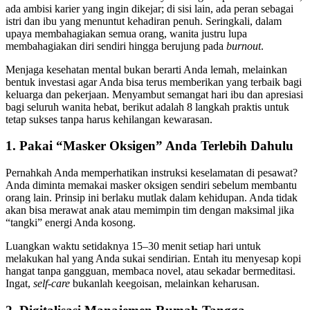
ada ambisi karier yang ingin dikejar; di sisi lain, ada peran sebagai
istri dan ibu yang menuntut kehadiran penuh. Seringkali, dalam
upaya membahagiakan semua orang, wanita justru lupa
membahagiakan diri sendiri hingga berujung pada
burnout
.
Menjaga kesehatan mental bukan berarti Anda lemah, melainkan
bentuk investasi agar Anda bisa terus memberikan yang terbaik bagi
keluarga dan pekerjaan. Menyambut semangat hari ibu dan apresiasi
bagi seluruh wanita hebat, berikut adalah 8 langkah praktis untuk
tetap sukses tanpa harus kehilangan kewarasan.
1. Pakai “Masker Oksigen” Anda Terlebih Dahulu
Pernahkah Anda memperhatikan instruksi keselamatan di pesawat?
Anda diminta memakai masker oksigen sendiri sebelum membantu
orang lain. Prinsip ini berlaku mutlak dalam kehidupan. Anda tidak
akan bisa merawat anak atau memimpin tim dengan maksimal jika
“tangki” energi Anda kosong.
Luangkan waktu setidaknya 15–30 menit setiap hari untuk
melakukan hal yang Anda sukai sendirian. Entah itu menyesap kopi
hangat tanpa gangguan, membaca novel, atau sekadar bermeditasi.
Ingat,
self-care
bukanlah keegoisan, melainkan keharusan.