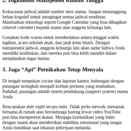
2. Digitalisasi Manajemen Rumah Tangga
Kekacauan jadwal adalah sumber stres utama. Jangan menanggung
beban kognitif untuk mengingat semua jadwal sendirian.
Manfaatkan teknologi seperti Google Calendar yang bisa dibagikan
(
shared calendar
) kepada suami atau anggota keluarga lain.
Gunakan kode warna untuk membedakan antara tenggat waktu
tagihan, acara sekolah anak, dan janji temu bisnis. Dengan
transparansi jadwal, anggota keluarga lain akan sadar bahwa Anda
memiliki kesibukan, dan mereka pun bisa lebih mandiri dalam
menjalankan tugas harian.
3. Jaga “Api” Pernikahan Tetap Menyala
Di tengah tumpukan cucian dan laporan kantor, hubungan dengan
pasangan seringkali menjadi korban pertama yang terabaikan.
Padahal, pasangan adalah sistem pendukung (
support system
) utama
Anda.
Rencanakan
date night
secara rutin. Tidak perlu mewah; memasak
bersama di rumah atau berolahraga bareng lewat video YouTube
pun bisa mempererat ikatan. Menjaga komunikasi yang intim
dengan suami akan memberikan stabilitas emosional yang sangat
Anda butuhkan saat tekanan pekerjaan melanda.