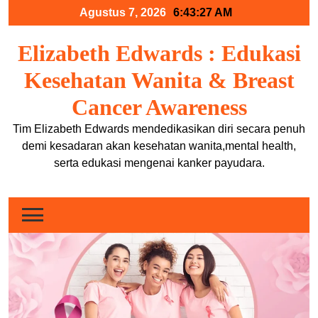
Skip
Agustus 7, 2026
6:43:27 AM
to
content
Elizabeth Edwards : Edukasi
Kesehatan Wanita & Breast
Cancer Awareness
Tim Elizabeth Edwards mendedikasikan diri secara penuh
demi kesadaran akan kesehatan wanita,mental health,
serta edukasi mengenai kanker payudara.