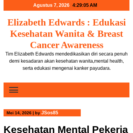
Skip
Agustus 7, 2026
4:29:05 AM
to
content
Elizabeth Edwards : Edukasi
Kesehatan Wanita & Breast
Cancer Awareness
Tim Elizabeth Edwards mendedikasikan diri secara penuh
demi kesadaran akan kesehatan wanita,mental health,
serta edukasi mengenai kanker payudara.
JSos85
Mei 14, 2026
|
by
Kesehatan Mental Pekerja