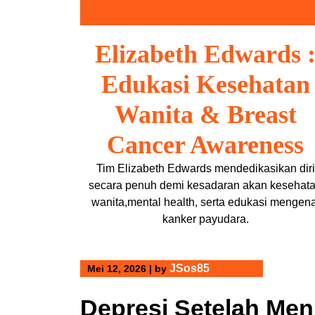
Skip
to
content
Elizabeth Edwards 
Edukasi Kesehatan
Wanita & Breast
Cancer Awareness
Tim Elizabeth Edwards mendedikasikan diri
secara penuh demi kesadaran akan kesehat
wanita,mental health, serta edukasi mengena
kanker payudara.
JSos85
Mei 12, 2026
|
by
Depresi Setelah Men