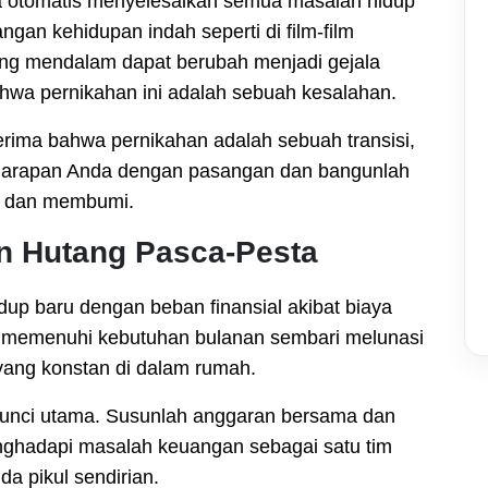
 otomatis menyelesaikan semua masalah hidup
gan kehidupan indah seperti di film-film
yang mendalam dapat berubah menjadi gejala
hwa pernikahan ini adalah sebuah kesalahan.
ima bahwa pernikahan adalah sebuah transisi,
n-harapan Anda dengan pasangan dan bangunlah
is dan membumi.
an Hutang Pasca-Pesta
dup baru dengan beban finansial akibat biaya
k memenuhi kebutuhan bulanan sembari melunasi
yang konstan di dalam rumah.
kunci utama. Susunlah anggaran bersama dan
enghadapi masalah keuangan sebagai satu tim
a pikul sendirian.