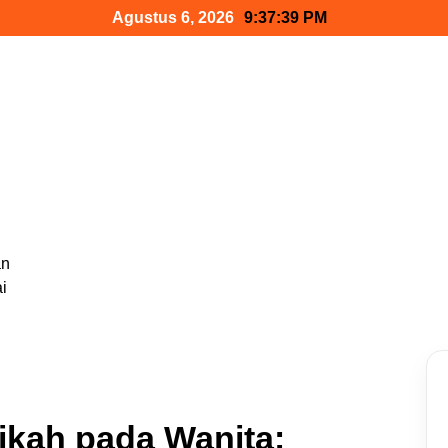
Agustus 6, 2026
9:37:40 PM
:
an
i
ikah pada Wanita: