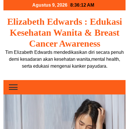
Skip
Agustus 9, 2026
8:36:12 AM
to
content
Elizabeth Edwards : Edukasi
Kesehatan Wanita & Breast
Cancer Awareness
Tim Elizabeth Edwards mendedikasikan diri secara penuh
demi kesadaran akan kesehatan wanita,mental health,
serta edukasi mengenai kanker payudara.