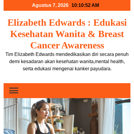
Skip
Agustus 7, 2026
10:10:52 AM
to
content
Elizabeth Edwards : Edukasi
Kesehatan Wanita & Breast
Cancer Awareness
Tim Elizabeth Edwards mendedikasikan diri secara penuh
demi kesadaran akan kesehatan wanita,mental health,
serta edukasi mengenai kanker payudara.