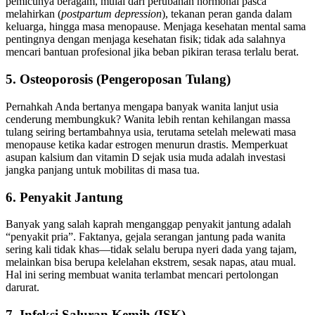
pemicunya beragam, mulai dari perubahan hormonal pasca
melahirkan (
postpartum depression
), tekanan peran ganda dalam
keluarga, hingga masa menopause. Menjaga kesehatan mental sama
pentingnya dengan menjaga kesehatan fisik; tidak ada salahnya
mencari bantuan profesional jika beban pikiran terasa terlalu berat.
5. Osteoporosis (Pengeroposan Tulang)
Pernahkah Anda bertanya mengapa banyak wanita lanjut usia
cenderung membungkuk? Wanita lebih rentan kehilangan massa
tulang seiring bertambahnya usia, terutama setelah melewati masa
menopause ketika kadar estrogen menurun drastis. Memperkuat
asupan kalsium dan vitamin D sejak usia muda adalah investasi
jangka panjang untuk mobilitas di masa tua.
6. Penyakit Jantung
Banyak yang salah kaprah menganggap penyakit jantung adalah
“penyakit pria”. Faktanya, gejala serangan jantung pada wanita
sering kali tidak khas—tidak selalu berupa nyeri dada yang tajam,
melainkan bisa berupa kelelahan ekstrem, sesak napas, atau mual.
Hal ini sering membuat wanita terlambat mencari pertolongan
darurat.
7. Infeksi Saluran Kemih (ISK)