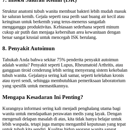
Struktur anatomi tubuh wanita membuat bakteri lebih mudah masuk
ke saluran kemih. Gejala seperti rasa perih saat buang air kecil atau
keinginan untuk berkemih yang terus-menerus sangatlah
mengganggu produktivitas. Kebiasaan sederhana seperti minum
cukup air putih dan menjaga kebersihan area kewanitaan dengan
benar sangat krusial untuk mencegah ISK berulang.
8. Penyakit Autoimun
Tahukah Anda bahwa sekitar 75% penderita penyakit autoimun
adalah wanita? Penyakit seperti Lupus, Rheumatoid Arthritis, atau
gangguan tiroid cenderung lebih sering menyerang sistem kekebalan
tubuh wanita. Gejalanya sering kali samar, seperti kelelahan kronis
atau nyeri sendi, sehingga membutuhkan pemeriksaan laboratorium
yang spesifik untuk memastikannya.
Mengapa Kesadaran Ini Penting?
Kurangnya informasi sering kali menjadi penghalang utama bagi
wanita untuk mendapatkan perawatan medis yang layak. Dengan
mengenali delapan masalah di atas, kita tidak hanya belajar untuk
lebih waspada, tetapi juga mampu mengambil keputusan yang tepat
untuk tubuh kita sendiri. Kualitas hidup seorang wanita sangat