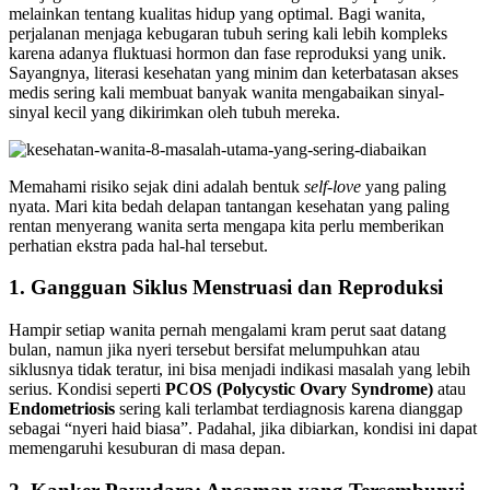
melainkan tentang kualitas hidup yang optimal. Bagi wanita,
perjalanan menjaga kebugaran tubuh sering kali lebih kompleks
karena adanya fluktuasi hormon dan fase reproduksi yang unik.
Sayangnya, literasi kesehatan yang minim dan keterbatasan akses
medis sering kali membuat banyak wanita mengabaikan sinyal-
sinyal kecil yang dikirimkan oleh tubuh mereka.
Memahami risiko sejak dini adalah bentuk
self-love
yang paling
nyata. Mari kita bedah delapan tantangan kesehatan yang paling
rentan menyerang wanita serta mengapa kita perlu memberikan
perhatian ekstra pada hal-hal tersebut.
1. Gangguan Siklus Menstruasi dan Reproduksi
Hampir setiap wanita pernah mengalami kram perut saat datang
bulan, namun jika nyeri tersebut bersifat melumpuhkan atau
siklusnya tidak teratur, ini bisa menjadi indikasi masalah yang lebih
serius. Kondisi seperti
PCOS (Polycystic Ovary Syndrome)
atau
Endometriosis
sering kali terlambat terdiagnosis karena dianggap
sebagai “nyeri haid biasa”. Padahal, jika dibiarkan, kondisi ini dapat
memengaruhi kesuburan di masa depan.