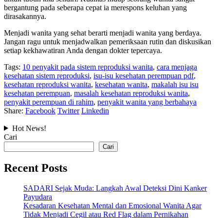
bergantung pada seberapa cepat ia merespons keluhan yang
dirasakannya.
Menjadi wanita yang sehat berarti menjadi wanita yang berdaya.
Jangan ragu untuk menjadwalkan pemeriksaan rutin dan diskusikan
setiap kekhawatiran Anda dengan dokter tepercaya.
Tags:
10 penyakit pada sistem reproduksi wanita
,
cara menjaga
kesehatan sistem reproduksi
,
isu-isu kesehatan perempuan pdf
,
kesehatan reproduksi wanita
,
kesehatan wanita
,
makalah isu isu
kesehatan perempuan
,
masalah kesehatan reproduksi wanita
,
penyakit perempuan di rahim
,
penyakit wanita yang berbahaya
Share:
Facebook
Twitter
Linkedin
Hot News!
Cari
Cari
Recent Posts
SADARI Sejak Muda: Langkah Awal Deteksi Dini Kanker
Payudara
Kesadaran Kesehatan Mental dan Emosional Wanita Agar
Tidak Menjadi Cegil atau Red Flag dalam Pernikahan