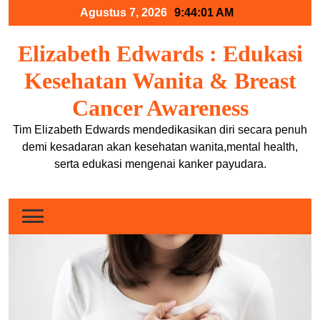
Skip
Agustus 7, 2026
9:44:01 AM
to
content
Elizabeth Edwards : Edukasi
Kesehatan Wanita & Breast
Cancer Awareness
Tim Elizabeth Edwards mendedikasikan diri secara penuh
demi kesadaran akan kesehatan wanita,mental health,
serta edukasi mengenai kanker payudara.