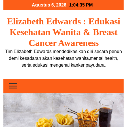
Skip
Agustus 6, 2026
1:04:35 PM
to
content
Elizabeth Edwards : Edukasi
Kesehatan Wanita & Breast
Cancer Awareness
Tim Elizabeth Edwards mendedikasikan diri secara penuh
demi kesadaran akan kesehatan wanita,mental health,
serta edukasi mengenai kanker payudara.