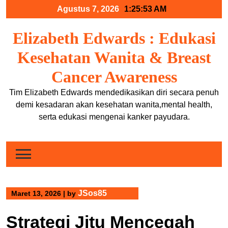
Skip
Agustus 7, 2026
1:25:53 AM
to
content
Elizabeth Edwards : Edukasi
Kesehatan Wanita & Breast
Cancer Awareness
Tim Elizabeth Edwards mendedikasikan diri secara penuh
demi kesadaran akan kesehatan wanita,mental health,
serta edukasi mengenai kanker payudara.
JSos85
Maret 13, 2026
|
by
Strategi Jitu Mencegah